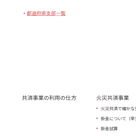
・
都道府県支部一覧
共済事業の利用の仕方
火災共済事業
火災共済で確かな
掛金について（早
掛金試算