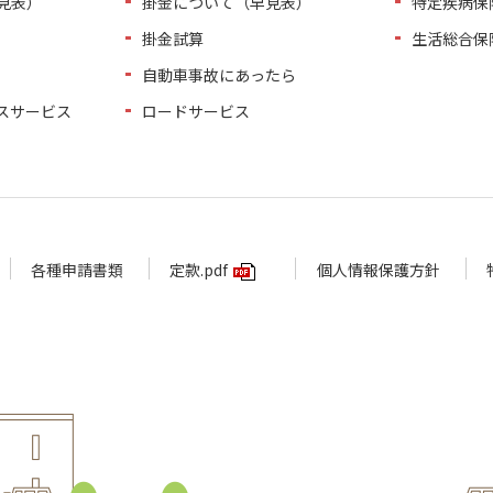
見表）
掛金について（早見表）
特定疾病保
掛金試算
生活総合保
自動車事故にあったら
スサービス
ロードサービス
各種申請書類
定款.pdf
個人情報保護方針