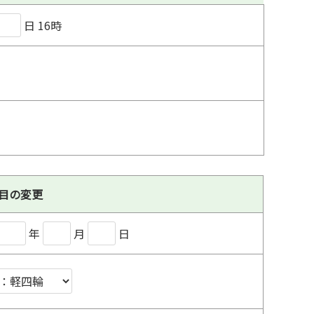
日 16時
回目の変更
年
月
日