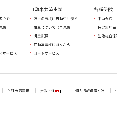
自動車共済事業
各種保険
安心を
万一の事故に自動車共済を
車両保険
見表）
掛金について（早見表）
特定疾病保
掛金試算
生活総合保
自動車事故にあったら
スサービス
ロードサービス
各種申請書類
定款.pdf
個人情報保護方針