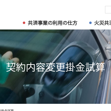
共済事業の利用の仕方
火災共
契約内容変更掛金試算
更掛金試算